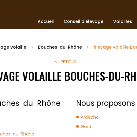
Accueil
Conseil d'élevage
Volailles
age volaille
Bouches-du-Rhône
élevage volaille 
RETOUR
VAGE VOLAILLE BOUCHES-DU-R
Bouches-du-Rhône
Nous proposons a
Ardèche
Gard
uches-du-Rhône