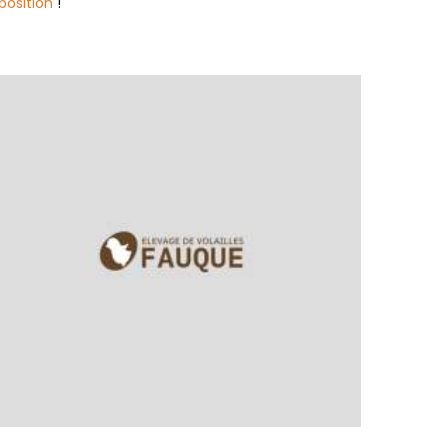
position
!