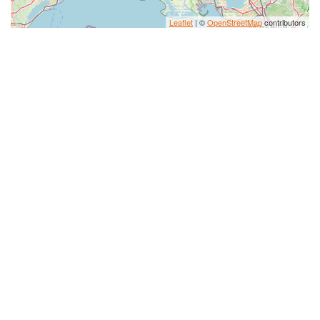
Leaflet
| ©
OpenStreetMap
contributors