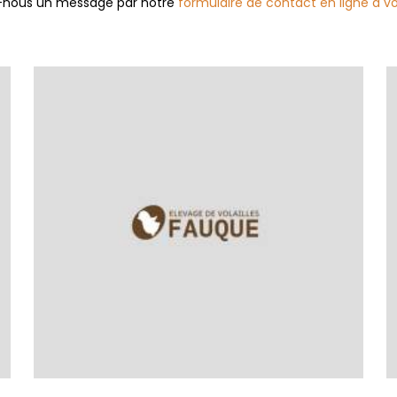
yez-nous un message par notre
formulaire de contact en ligne à vo