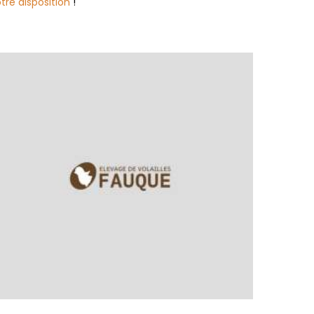
tre disposition
!