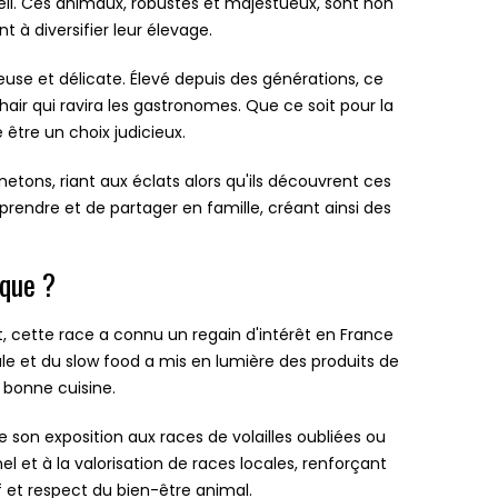
leil. Ces animaux, robustes et majestueux, sont non
 à diversifier leur élevage.
use et délicate. Élevé depuis des générations, ce
hair qui ravira les gastronomes. Que ce soit pour la
être un choix judicieux.
etons, riant aux éclats alors qu'ils découvrent ces
endre et de partager en famille, créant ainsi des
uque ?
fet, cette race a connu un regain d'intérêt en France
le et du slow food a mis en lumière des produits de
 bonne cuisine.
e son exposition aux races de volailles oubliées ou
l et à la valorisation de races locales, renforçant
if et respect du bien-être animal.