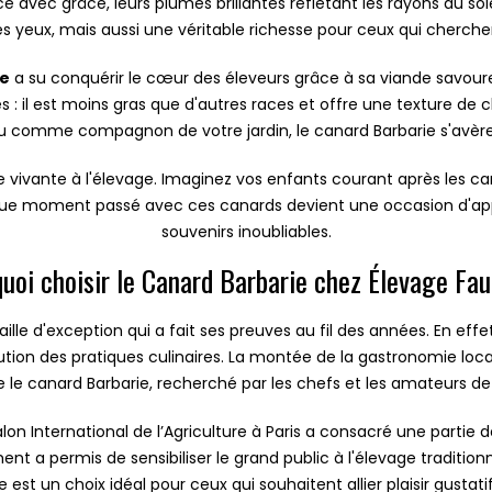
 avec grâce, leurs plumes brillantes reflétant les rayons du so
es yeux, mais aussi une véritable richesse pour ceux qui cherchent
ie
a su conquérir le cœur des éleveurs grâce à sa viande savoure
 : il est moins gras que d'autres races et offre une texture de c
 comme compagnon de votre jardin, le canard Barbarie s'avère 
 vivante à l'élevage. Imaginez vos enfants courant après les can
que moment passé avec ces canards devient une occasion d'appr
souvenirs inoubliables.
uoi choisir le Canard Barbarie chez Élevage Fa
aille d'exception qui a fait ses preuves au fil des années. En ef
ion des pratiques culinaires. La montée de la gastronomie loca
le canard Barbarie, recherché par les chefs et les amateurs de
n International de l’Agriculture à Paris a consacré une partie d
a permis de sensibiliser le grand public à l'élevage traditionne
ie est un choix idéal pour ceux qui souhaitent allier plaisir gustat