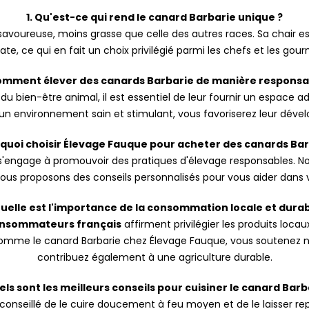
1. Qu'est-ce qui rend le canard Barbarie unique ?
 savoureuse, moins grasse que celle des autres races. Sa chair 
ate, ce qui en fait un choix privilégié parmi les chefs et les gou
omment élever des canards Barbarie de manière responsa
du bien-être animal, il est essentiel de leur fournir un espace 
t un environnement sain et stimulant, vous favoriserez leur déve
rquoi choisir Élevage Fauque pour acheter des canards Bar
s'engage à promouvoir des pratiques d'élevage responsables. No
ous proposons des conseils personnalisés pour vous aider dans v
Quelle est l'importance de la consommation locale et durab
onsommateurs français
affirment privilégier les produits loca
, comme le canard Barbarie chez Élevage Fauque, vous soutenez 
contribuez également à une agriculture durable.
els sont les meilleurs conseils pour cuisiner le canard Barb
 conseillé de le cuire doucement à feu moyen et de le laisser repo