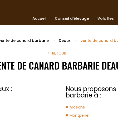
Accueil
Conseil d'élevage
Volailles
vente de canard barbarie
Deaux
vente de canard b
RETOUR
ENTE DE CANARD BARBARIE DEA
ux :
Nous proposons 
barbarie à :
Ardèche
Montpellier