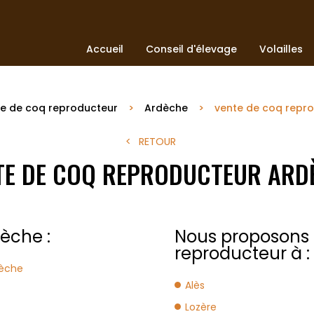
Accueil
Conseil d'élevage
Volailles
e de coq reproducteur
Ardèche
vente de coq repr
RETOUR
TE DE COQ REPRODUCTEUR ARD
èche :
Nous proposons 
reproducteur à :
dèche
Alès
Lozère