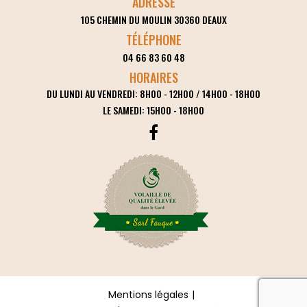
ADRESSE
105 CHEMIN DU MOULIN
30360
DEAUX
TÉLÉPHONE
04 66 83 60 48
HORAIRES
DU LUNDI AU VENDREDI: 8H00 - 12H00 / 14H00 - 18H00
LE SAMEDI: 15H00 - 18H00
reca
Mentions légales